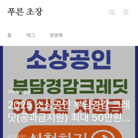
본문 바로가기
푸른 초장
홈
태그
방명록
카테고리 없음
2025 소상공인 부담경감 크레
딧(공과금지원) 최대 50만원
신청방법
by 산돌래미
2025. 7. 7.