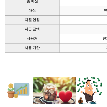
총 예산
대상
연
지원 인원
지급 금액
사용처
전
사용 기한